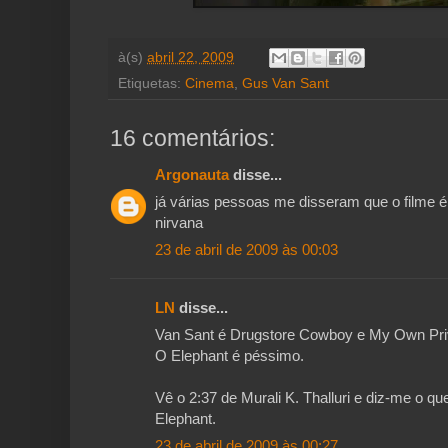
à(s)
abril 22, 2009
Etiquetas:
Cinema
,
Gus Van Sant
16 comentários:
Argonauta
disse...
já várias pessoas me disseram que o filme é
nirvana
23 de abril de 2009 às 00:03
LN
disse...
Van Sant é Drugstore Cowboy e My Own Priv
O Elephant é péssimo.
Vê o 2:37 de Murali K. Thalluri e diz-me o 
Elephant.
23 de abril de 2009 às 00:27