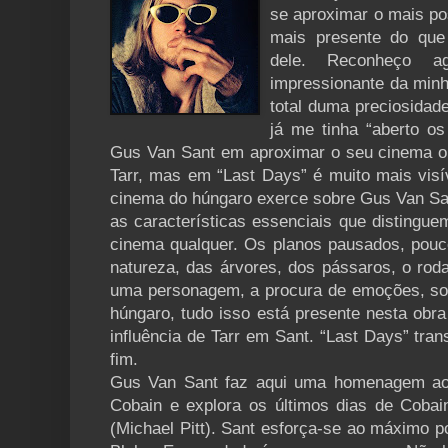
se aproximar o mais pos
mais presente do que 
dele. Reconheço 
impressionante da min
total duma preciosidad
já me tinha “aberto os
Gus Van Sant em aproximar o seu cinema o 
Tarr, mas em “Last Days” é muito mais visí
cinema do húngaro exerce sobre Gus Van San
as características essenciais que distingue
cinema qualquer. Os planos pausados, pouco
natureza, das árvores, dos pássaros, o rod
uma personagem, a procura de emoções, sob
húngaro, tudo isso está presente nesta obra
influência de Tarr em Sant. “Last Days” trans
fim.
Gus Van Sant faz aqui uma homenagem ao 
Cobain e explora os últimos dias de Cobain
(Michael Pitt). Sant esforça-se ao máximo p